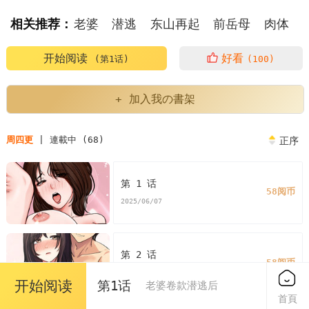
相关推荐：
老婆
潜逃
东山再起
前岳母
肉体
安慰
开始阅读
好看
(第1话)
(100)
+ 加入我の書架
周四更
| 連載中 (68)
正序
第 1 话
58阅币
2025/06/07
第 2 话
58阅币
2025/06/07
开始阅读
第1话
老婆卷款潜逃后
首頁