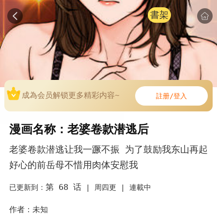
書架
成為会员解锁更多精彩内容~
註册/登入
漫画名称：老婆卷款潜逃后
老婆卷款潜逃让我一蹶不振 为了鼓励我东山再起
好心的前岳母不惜用肉体安慰我
第 68 话
已更新到：
|
周四更 |
連載中
作者：未知